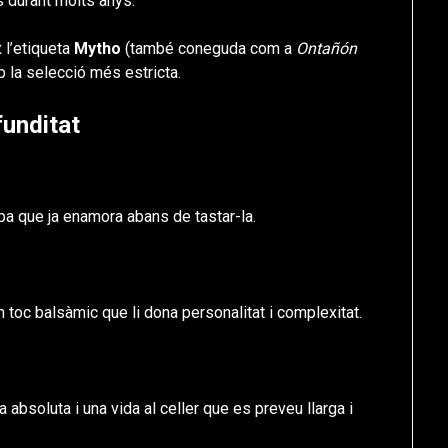
 durant molts anys.
 l’etiqueta
Mytho
(també coneguda com a
Ontañón
 la selecció més estricta.
funditat
copa que ja enamora abans de tastar-la.
n toc balsàmic que li dona personalitat i complexitat.
ia absoluta i una vida al celler que es preveu llarga i