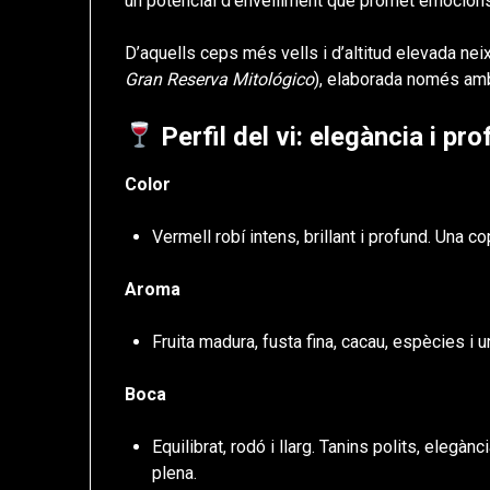
un potencial d’envelliment que promet emocions
D’aquells ceps més vells i d’altitud elevada neix
Gran Reserva Mitológico
), elaborada només amb
Perfil del vi: elegància i pro
Color
Vermell robí intens, brillant i profund. Una 
Aroma
Fruita madura, fusta fina, cacau, espècies i u
Boca
Equilibrat, rodó i llarg. Tanins polits, elegànc
plena.