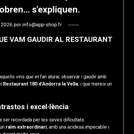
obren… s’expliquen.
, 2026
por
info@app-shop.fr
QUE VAM GAUDIR AL RESTAURANT
aquells vins que et fan aturar, observar i gaudir amb
al
Restaurant 180 d’Andorra la Vella
, i que mereix un
rastos i excel·lència
a ser recordada per les seves dificultats:
 un
raïm extraordinari
, amb una acidesa impecable i