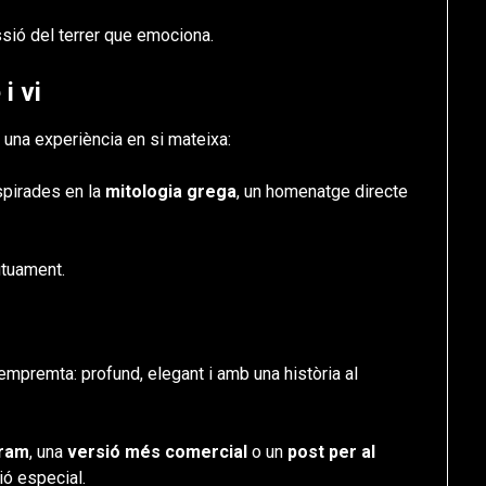
ssió del terrer que emociona.
i vi
una experiència en si mateixa:
spirades en la
mitologia grega
, un homenatge directe
mútuament.
empremta: profund, elegant i amb una història al
gram
, una
versió més comercial
o un
post per al
ó especial.