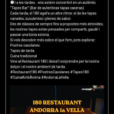
I a les tardes… ens estem convertint en un autèntic
“Tapes Bar” (Bar de autenticas tapas caseras)
Cada tarda, el 180 agafa un altre ritme: el de les tapes
variades, suculentes i plenes de sabor.
Des de clàssics de sempre fins a propostes més atrevides,
les nostres tapes estan pensades per compartir, gaudir i
passar una bona estona.
Si vols descobrir més sobre el que fem, pots explorar:
Postres casolanes
Tapes de tarda
Cuina tradicional
Vine al Restaurant 180 i deixa’t sorprendre per la nostra
dolçor i el nostre ambient de tarda.
#Restaurant180 #PostresCasolanes #Tapes180
#CuinaAmbÀnima #AndorraLaVella
Reproductor
de
vídeo