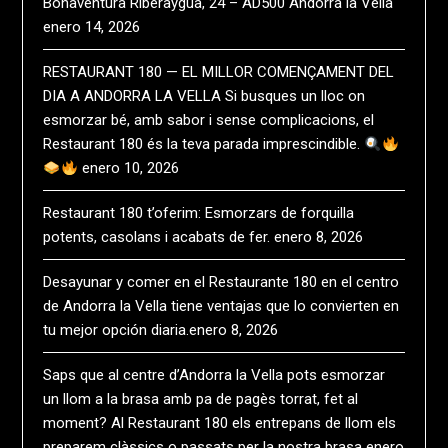
Bonaventura Riberaygua, 24 – AD500 Andorra la Vella
enero 14, 2026
RESTAURANT 180 — EL MILLOR COMENÇAMENT DEL
DIA A ANDORRA LA VELLA Si busques un lloc on
esmorzar bé, amb sabor i sense complicacions, el
Restaurant 180 és la teva parada imprescindible.
enero 10, 2026
Restaurant 180 t’oferim: Esmorzars de forquilla
potents, casolans i acabats de fer.
enero 8, 2026
Desayunar y comer en el Restaurante 180 en el centro
de Andorra la Vella tiene ventajas que lo convierten en
tu mejor opción diaria.​
enero 8, 2026
Saps que al centre d’Andorra la Vella pots esmorzar
un llom a la brasa amb pa de pagès torrat, fet al
moment? Al Restaurant 180 els entrepans de llom els
preparem clàssics o passats per la nostra brasa
enero