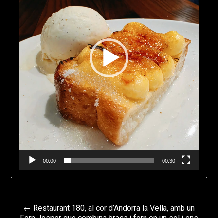
00:00
00:30
Navegación
← Restaurant 180, al cor d’Andorra la Vella, amb un
Forn Josper que combina brasa i forn en un sol i ens