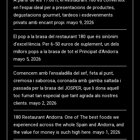
A partir de les 17:00 h, el Restaurant 180 es converteix
en l’espai ideal per a presentacions de productes,
degustacions gourmet, tardeos i esdeveniments
privats amb encant propi.
mayo 9, 2026
El pop a la brasa del restaurant 180 que és sinònim
d’excel·lència. Per 6-50 euros de suplement, un dels
millors pops a la brasa de tot el Principat d’Andorra.
mayo 5, 2026
Comencem amb l’ensaladilla del xef, feta al punt,
cremosa i saborosa, coronada amb gamba saltada i
passada per la brasa del JOSPER, que li dona aquell
toc fumat tan especial que tant agrada als nostres
clients.
mayo 2, 2026
180 Restaurant Andorra. One of The best foods we
experienced across the whole Spain and Andorra, and
the value for money is such high here.
mayo 1, 2026