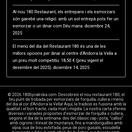
Al nou 180 Restaurant, els entrepans i els esmorzars
són gairebé una religió: amb un sol entrepà pots fer un
esmorzar o un dinar com Déu mana.
diciembre 24,
2025
El menú del dia del Restaurant 180 és una de les
millors opcions per dinar al centre d’Andorra la Vella a
un preu molt competitiu: 18,50 € (preu vigent el
desembre del 2025).
diciembre 14, 2025
© 2026 180bycalroka.com. Descobreix el nou restaurant 180, el
teu punt de trobada per esmorzars de forquilla, cullera i menú
del dia al cor d’Andorra la Vella! Aquí, la tradició es fusiona amb la
qualitat i el bon tracte, cada matí i migdia. La nostra carta ofereix
diverses i variades propostes d’esmorzar de forquilla o cullera,
segons el dia de la setmana: des del clàssic cap i pota, “callos”
amb cigrons i trinxat de muntanya, fins a mandonguilles amb
sípia, cua de bou estofada, peus de porc guisats, escudella