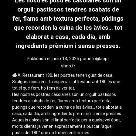
Les nostres postres casolanes són un
orgull: pastissos tendres acabats de
fer, flams amb textura perfecta, púdings
que recorden la cuina de les àvies… tot
elaborat a casa, cada dia, amb
ingredients prèmium i sense presses.
Publicada el
junio 13, 2026
por
info@app-
shop.fr
Al Restaurant 180, les postres tenen gust de casa.
Si alguna cosa ens fa especials al Restaurant 180 és que
tot el que fem, ho fem de veritat.
I les nostres postres casolanes són un orgull: pastissos
tendres acabats de fer, flams amb textura perfecta,
púdings que recorden la cuina de les àvies… tot elaborat a
casa, cada dia, amb ingredients prèmium i sense presses.
Aquests dolços són el final perfecte per a qualsevol àpat, i
molts clients ja venen expressament a buscar “aquell
pastís del 180” que no troben enlloc més.