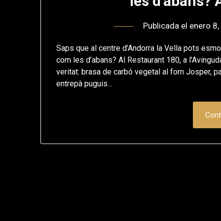
les d’abans? 
Publicada el
enero 8,
Saps que al centre d’Andorra la Vella pots esmor
com les d’abans? Al Restaurant 180, a l’Avingud
veritat: brasa de carbó vegetal al forn Josper, 
entrepà puguis…
Cont