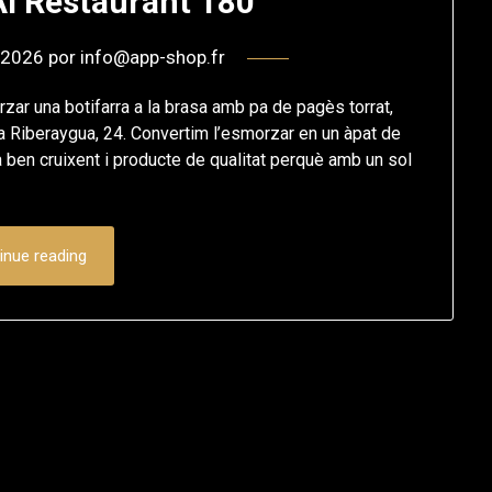
Al Restaurant 180
 2026
por
info@app-shop.fr
zar una botifarra a la brasa amb pa de pagès torrat,
a Riberaygua, 24. Convertim l’esmorzar en un àpat de
pa ben cruixent i producte de qualitat perquè amb un sol
inue reading