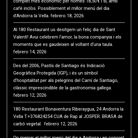
complet més econòmic per només 18,50 € i sí, amb
cafè inclòs. Possiblement el millor menú del dia
d’Andorra la Vella.
febrero 18, 2026
Al 180 Restaurant us desitgem un feliç dia de Sant
Valentí! Avui celebrem l’amor, la bona companyia i els
moments que es gaudeixen al voltant d’una taula.
febrero 14, 2026
Des del 2006, Pastís de Santiago és Indicació
Geogràfica Protegida (IGP), i és un símbol
d’hospitalitat per als pelegrins del Camí de Santiago,
clàssic imprescindible de la gastronomia gallega.
febrero 12, 2026
180 Restaurant Bonaventura Riberaygua, 24 Andorra la
Vella T.+376824254 CUA de Rap al JOSPER. BRASA de
carbó vegetal.
febrero 12, 2026
On menjar el millor menú del dia a Andorra i en concret