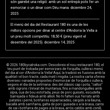
són gairebé una religió: amb un sol entrepà pots fer un
esmorzar o un dinar com Déu mana.
diciembre 24,
2025
El menú del dia del Restaurant 180 és una de les
millors opcions per dinar al centre d’Andorra la Vella a
un preu molt competitiu: 18,50 € (preu vigent el
desembre del 2025).
diciembre 14, 2025
© 2026 180bycalroka.com. Descobreix el nou restaurant 180, el
teu punt de trobada per esmorzars de forquilla, cullera i menú
del dia al cor d’Andorra la Vella! Aquí, la tradició es fusiona amb la
qualitat i el bon tracte, cada matí i migdia. La nostra carta ofereix
diverses i variades propostes d’esmorzar de forquilla o cullera,
segons el dia de la setmana: des del clàssic cap i pota, “callos”
amb cigrons i trinxat de muntanya, fins a mandonguilles amb
sípia, cua de bou estofada, peus de porc guisats, escudella
barrejada o fideuà amb allioli. No hi falten ous ferrats amb
patates i pernil, botifarres esparracades, cargols a la llauna,
bacallà amb samfaina, galta de porc guisada o a la brasa, carns
de xai i botifarra de pages a la brasa, arròs caldós amb conill,